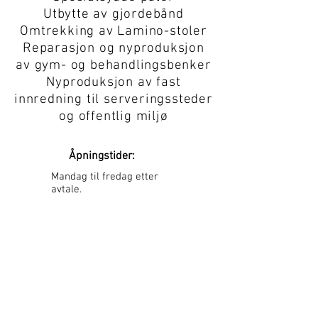
Utbytte av gjordebånd
Omtrekking av Lamino-stoler
Reparasjon og nyproduksjon
av gym- og behandlingsbenker
Nyproduksjon av fast
innredning til serveringssteder
og
offentlig miljø
Åpningstider:
Mandag til fredag etter
avtale.
Kroloftet
Arnljot Gellines vei 41
0657 Oslo
post@trekkeriet.no
​Tel:
461 10 806